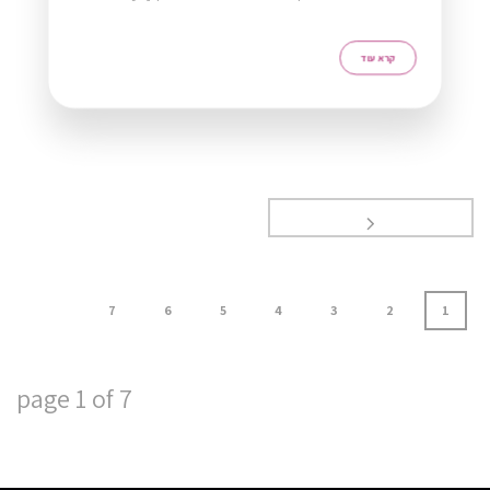
רא עוד
7
6
5
4
3
2
1
page
1
of
7
ZERO21 TEAM
Typically replies in minutes