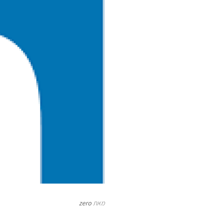
מאת
zero