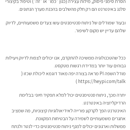
הסרת סימני פיסוק, מילות עצירה (כגון "כמו" או "זה") וטיפול בקיצורי
סלנג באינטרנט הם רק חלק מהשלבים בהכנת מערך הנתונים.
ובעוד שמודלים של ניתוח סנטימנטים עשו צעדים משמעותיים, לדיוק
שלהם עדיין יש מקום לשיפור.
ככל שהטכנולוגיה ממשיכה להתקדם, אנו יכולים לצפות לדיוק ויעילות
גבוהים עוד יותר במדידת רגשות מטקסט.
מודל השפה PI מראה בצורה יפה מאוד דוגמא ליכולת שכזו (
https://heypi.com/talk )
יתרה מכך, ניתוח סנטימנטים יכול למלא תפקיד חיוני בבלימת
הרדיקליזציה באינטרנט.
האינטרנט הפך לקרקע פורייה לאידיאולוגיות קיצוניות, מה שמציב
אתגרים משמעותיים לשמירה על הבטיחות המקוונת.
ממשלות וארגונים יכולים למנף ניתוח סנטימנטים כדי לנטר ולנתח