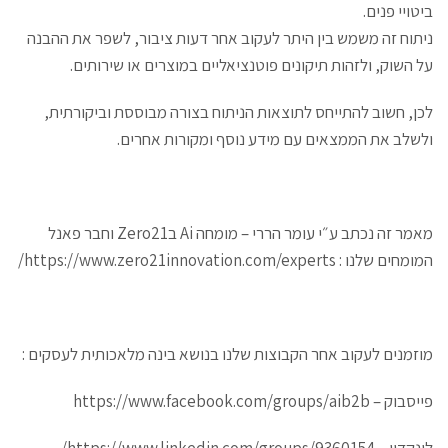
ביטויי פנים.
ניתוח זה משמש בין היתר לעקוב אחר דעות ציבור, לשפר את ההבנה
על השוק, ולזהות תיקונים פוטנציאליים במוצרים או שירותים.
לכן, חשוב להתייחס לתוצאות הניתוח בצורה מבוססת וביקורתית,
ולשלב את הממצאים עם מידע נוסף ומקורות אחרים.
מאמר זה נכתב ע״י עומר הררי – מומחה Ai בZero21 וחבר פאנל
המומחים שלנו :
https://www.zero21innovation.com/experts
/
מוזמנים לעקוב אחר הקבוצות שלנו בנושא בינה מלאכותית לעסקים :
פייסבוק –
https://www.facebook.com/groups/aib2b
לינקדין –
https://www.linkedin.com/groups/9360154/