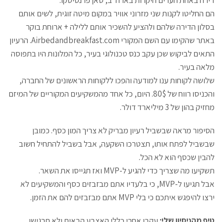
דירה באחת הערים היקרות בארה"ב, סאן פרנסיסקו.
הם החליטו לקנות שני מזרוני אוויר במקום מיטה זוגית, לשים אותם
בסלון הדירה שלהם ולהציע להשכיר אותם ללילה + ארוחת בוקר
באתר שהקימו עם השם המקורי Airbedandbreakfast.com. הרעיון
התאים לביקוש שכן עקב כנס טכנולוגי בעיר, כל המלונות היו בתפוסה
מלאה בעיר.
שלושה לקוחות ענו למודעה והפכו ללקוחות הראשונים של החברה,
והכניסו רווח של 80$. היום, כל אחד מהמשקיעים המקוריים של המיזם
מחזיק בהון של 3 מיליארד דולר.
הסיפור מראה שבשביל רעיון מבריק לא צריך המון כסף. כמובן
שבשביל לפתח אותו, תצטרכו השקעה, אבל בשביל להתחיל חשוב
להבין שכסף הוא לא הכל.
תשקיעו מה שצריך כדי להגיע ל-MVP ואז תגייסו את השאר.
אבל תגיעו ל-MVP, כי בלעדיו אתם מבזבזים כסף והמשקיעים לא
ירצו להיפגש איתכם כי בלי MVP אתם מבזבזים להם את הזמן.
טיפ מהניסיון שלי:
עקבו אחרי כללי האצבע הבאים ולא תרגישו