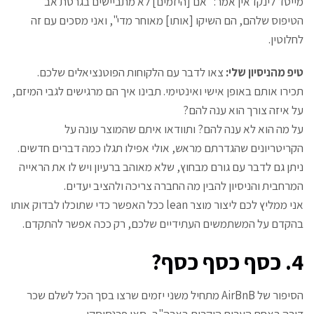
מייסד לינקדאין אמר: "אם [היזמים] לא מתביישים בגרסת אב
הטיפוס שלהם, הם השיקו [אותו] מאוחר מדי", ואני מסכים עם זה
לחלוטין.
טיפ מהניסיון שלי:
צאו לדבר עם הלקוחות הפוטנציאלים שלכם.
תכירו אותם באופן אישי ואינטימי. תבינו איך הם מרגישים לגבי המיזם,
על איזה צורך הוא ענה להם?
על מה הוא לא ענה להם? ותוודאו איתם שהמוצר עונה על
הקריטריונים שהגדרתם מראש, אולי אפילו תגלו כמה דברים חדשים.
ניתן גם לדבר עם גורם מבחוץ, שלא מאוהב ברעיון ויש לו את הראייה
המרחבית והניסיון להבין מה החברה צריכה ולהציב יעדים.
אני ממליץ לכם ליצור מוצר lean ככל האפשר כדי שתוכלו לבדוק אותו
בהקדם על המשתמשים העתידיים שלכם, רק ככה אפשר להתקדם.
4. כסף כסף כסף?
הסיפור של AirBnB מתחיל משני יזמים שרצו בסך הכל לשלם שכר