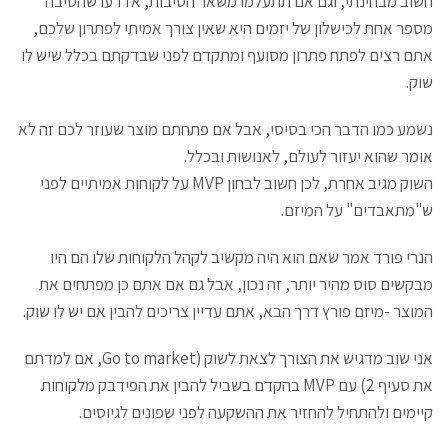
חשוב מבחינתי, וגם אם תתעלמו משאר הסיבות, אז דעו שהסיבה
מספר אחת לכישלון של יזמים היא שאין צורך אמיתי לפתרון שלכם,
אתם רצים לפתח פתרון מסועף ומתקדם לפני שבדקתם בכלל שיש לו
שוק.
נשמע כמו הדבר הכי בסיסי, אבל אם פתחתם מוצר שעוזר לכם זה לא
אומר שהוא יעזור לעולם, לאנושות ובכלל.
השוק מגיב אחרת, לכן חשוב לבחון MVP על לקוחות אמיתיים לפני
ש"מתאבדים" על המיזם.
הנרי פורד אמר שאם הוא היה מקשיב לקהל הלקוחות שלו הם היו
מבקשים סוס מהיר יותר, זה נכון, אבל גם אם אתם כן מפתחים את
המוצר -מיזם פורץ דרך הבא, אתם עדיין צריכים להבין אם יש לו שוק.
אני שוב מדגיש את הצורך לצאת לשוק (Go to market, אם למדתם
את סעיף 2) עם MVP בהקדם בשביל להבין את הפידבק מלקוחות
קיימים ולהתחיל להחזיר את ההשקעה לפני שפונים לגיוסים.